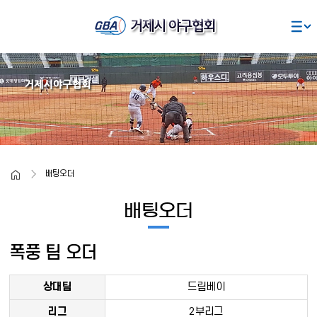
주요콘텐츠로
건너뛰기
home
배팅오더
배팅오더
폭풍 팀 오더
상대팀
드림베이
리그
2부리그