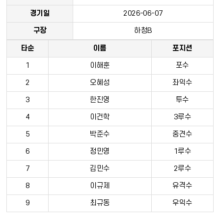
경기일
2026-06-07
구장
하청B
타순
이름
포지션
1
이해훈
포수
2
오혜성
좌익수
3
한진영
투수
4
이건학
3루수
5
박준수
중견수
6
정민영
1루수
7
김민수
2루수
8
이규제
유격수
9
최규동
우익수