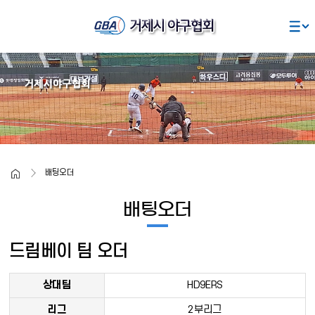
주요콘텐츠로
건너뛰기
home
배팅오더
배팅오더
드림베이 팀 오더
상대팀
HD9ERS
리그
2부리그