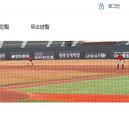
로그인
인팀
유소년팀
가팀
외포중학교
락처
리틀야구단
록&수정