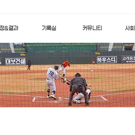
정&결과
기록실
커뮤니티
사회
경기일정
팀순위
공지사항
참
경기결과
타격순위
자유게시판
연
대팀별 결과
타격TOP5
포토갤러리
선수등
투수순위
심판위원회
투수TOP5
운동장예약
역대타격
역대투수
기록문의