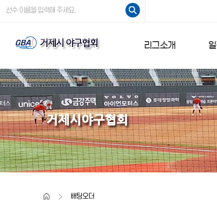
주요콘텐츠로
검색
건너뛰기
리그소개
일
인사말
회칙
대회요강
상
경기규정
조직도
home
배팅오더