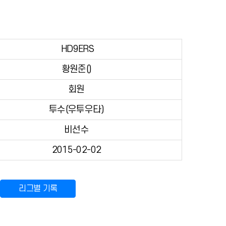
HD9ERS
황원준()
회원
투수(우투우타)
비선수
2015-02-02
리그별 기록