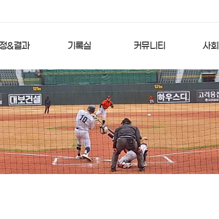
정&결과
기록실
커뮤니티
사회
경기일정
팀순위
공지사항
참
경기결과
타격순위
자유게시판
연
대팀별 결과
타격TOP5
포토갤러리
선수등
투수순위
심판위원회
투수TOP5
운동장예약
역대타격
역대투수
기록문의