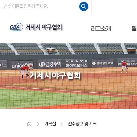
주요콘텐츠로
검색
건너뛰기
리그소개
일
인사말
회칙
대회요강
상
경기규정
조직도
Home
기록실
선수정보 및 기록