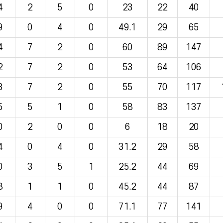
4
2
5
0
23
22
40
9
0
4
0
49.1
29
65
4
7
2
0
60
89
147
2
7
2
0
53
64
106
3
7
2
0
55
70
117
5
5
1
0
58
83
137
0
2
0
0
6
18
20
4
0
4
0
31.2
29
58
0
3
5
1
25.2
44
69
8
1
1
0
45.2
44
87
9
4
0
0
71.1
77
141