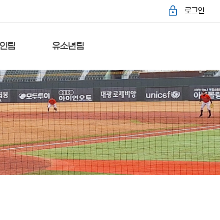
로그인
인팀
유소년팀
가팀
외포중학교
락처
리틀야구단
록&수정