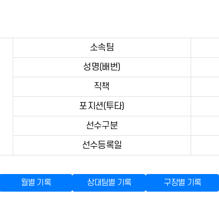
소속팀
성명(배번)
직책
포지션(투타)
선수구분
선수등록일
월별 기록
상대팀별 기록
구장별 기록