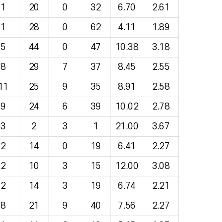
1
20
0
32
6.70
2.61
1
28
0
62
4.11
1.89
5
44
0
47
10.38
3.18
8
29
7
37
8.45
2.55
11
25
9
35
8.91
2.58
9
24
6
39
10.02
2.78
3
2
3
1
21.00
3.67
2
14
0
19
6.41
2.27
2
10
3
15
12.00
3.08
2
14
3
19
6.74
2.21
8
21
9
40
7.56
2.27