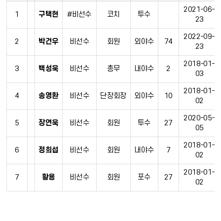
2021-06-
1
구택현
#비선수
코치
투수
23
2022-09-
2
박건우
비선수
회원
외야수
74
23
2018-01-
3
백성욱
비선수
총무
내야수
2
03
2018-01-
4
송영환
비선수
단장회장
외야수
10
02
2020-05-
5
장연욱
비선수
회원
투수
27
05
2018-01-
6
정희섭
비선수
회원
내야수
7
02
2018-01-
7
황용
비선수
회원
포수
27
02