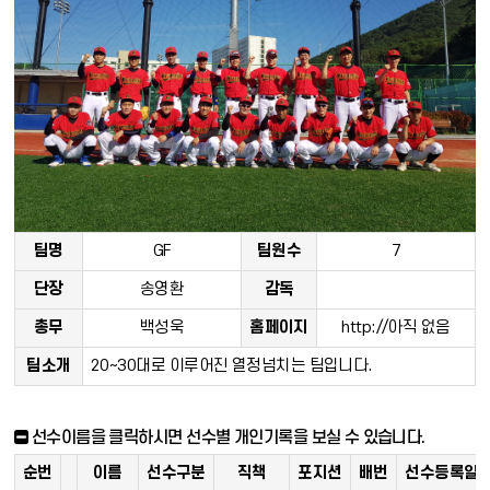
팀명
GF
팀원수
7
단장
송영환
감독
총무
백성욱
홈페이지
http://아직 없음
팀소개
20~30대로 이루어진 열정넘치는 팀입니다.
선수이름을 클릭하시면 선수별 개인기록을 보실 수 있습니다.
순번
이름
선수구분
직책
포지션
배번
선수등록일