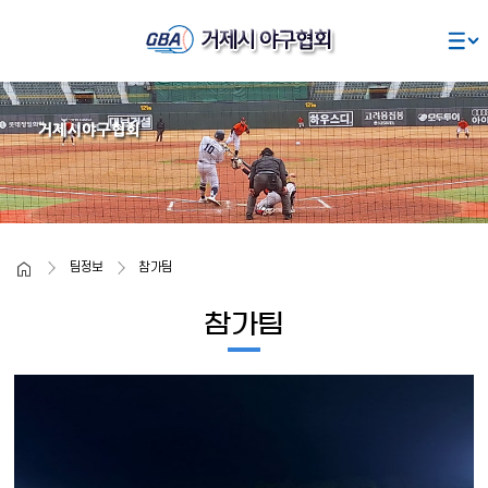
주요콘텐츠로
건너뛰기
Home
팀정보
참가팀
참가팀