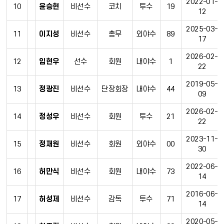
2022-01-
10
윤승현
비선수
코치
투수
19
12
2025-03-
11
이지성
비선수
총무
외야수
89
17
2026-02-
12
임현우
선수
회원
내야수
1
22
2019-05-
13
정광진
비선수
단장회장
내야수
44
09
2026-02-
14
정성우
비선수
회원
투수
21
22
2023-11-
15
정재원
비선수
회원
외야수
00
30
2022-06-
16
허만식
비선수
회원
내야수
73
14
2016-06-
17
허성제
비선수
감독
투수
71
14
2020-05-