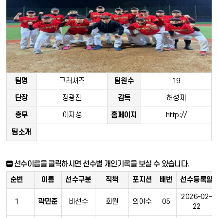
팀명
크러셔즈
팀원수
19
단장
정광진
감독
허성제
총무
이지성
홈페이지
http://
팀소개
선수이름을 클릭하시면 선수별 개인기록을 보실 수 있습니다.
순번
이름
선수구분
직책
포지션
배번
선수등록일
2026-02-
1
곽민준
비선수
회원
외야수
05
22