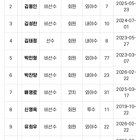
2025-05-
2
김동인
비선수
회원
외야수
7
23
2024-07-
3
김성한
비선수
회원
내야수
10
01
2023-05-
4
김태정
선수
회원
내야수
8
27
2023-03-
5
박민형
비선수
회원
외야수
77
07
2026-02-
6
박찬양
비선수
회원
내야수
23
22
2025-03-
7
배영로
비선수
코치
외야수
31
17
2019-10-
8
신영옥
비선수
회원
투수
11
22
2026-02-
9
유희우
비선수
회원
외야수
22
22